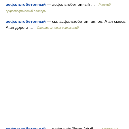
асфальтобетонный
— асфальтобет онный …
Русский
орфографический словарь
асфальтобетонный
— см. асфальтобетон; ая, ое. А ая смесь.
А ая дорога …
Словарь многих выражений
асфальтобетонный
— асфальт/о/бетон/н/ый …