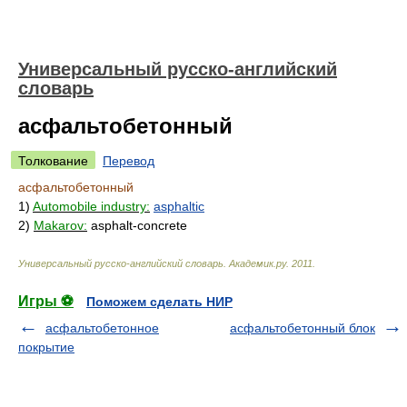
Универсальный русско-английский
словарь
асфальтобетонный
Толкование
Перевод
асфальтобетонный
1)
Automobile industry:
asphaltic
2)
Makarov:
asphalt-concrete
Универсальный русско-английский словарь
.
Академик.ру
.
2011
.
Игры ⚽
Поможем сделать НИР
асфальтобетонное
асфальтобетонный блок
покрытие